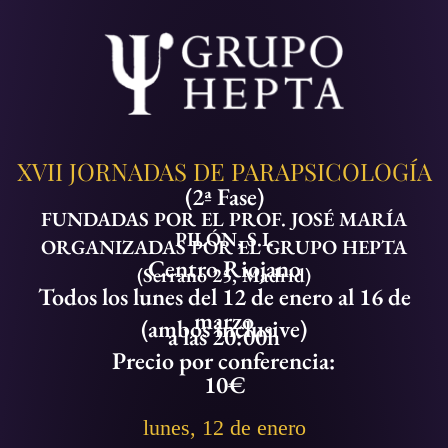
XVII JORNADAS DE PARAPSICOLOGÍA
(2ª Fase)
FUNDADAS POR EL PROF. JOSÉ MARÍA
PILÓN, S.I.
ORGANIZADAS POR EL GRUPO HEPTA
Centro Riojano
(Serrano 25, Madrid)
Todos los lunes del 12 de enero al 16 de
marzo
(ambos inclusive)
a las 20:00h
Precio por conferencia:
10€
lunes, 12 de enero